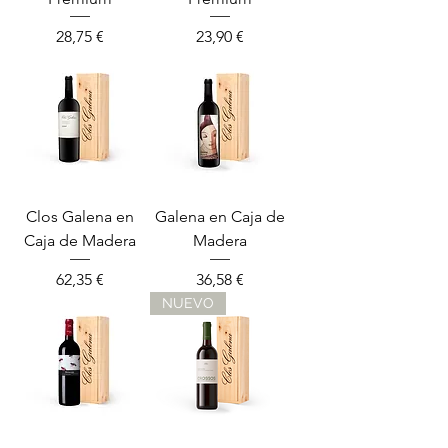
Precio
Precio
28,75 €
23,90 €
Clos Galena en
Galena en Caja de
Caja de Madera
Madera
Precio
Precio
62,35 €
36,58 €
NUEVO