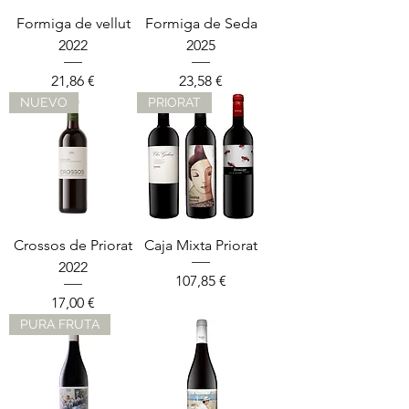
Formiga de vellut
Formiga de Seda
2022
2025
Precio
Precio
21,86 €
23,58 €
NUEVO
PRIORAT
Crossos de Priorat
Caja Mixta Priorat
2022
Precio
107,85 €
Precio
17,00 €
PURA FRUTA