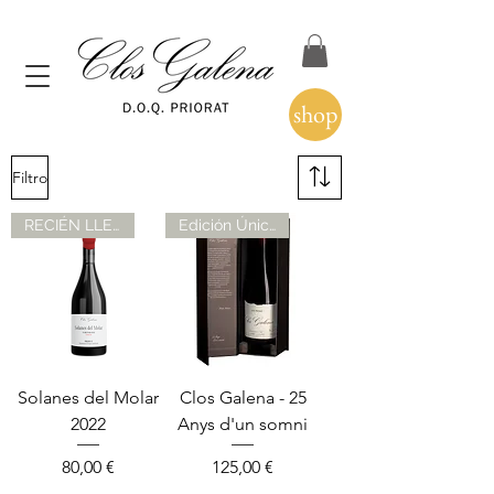
shop
Filtro
RECIÉN LLEGADO
Edición Única
Solanes del Molar
Clos Galena - 25
2022
Anys d'un somni
Precio
Precio
80,00 €
125,00 €