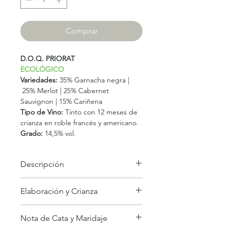
Comprar
D.O.Q. PRIORAT
ECOLÓGICO
Variedades:
35% Garnacha negra |
25% Merlot | 25% Cabernet
Sauvignon | 15% Cariñena
Tipo de Vino:
Tinto con 12 meses de
crianza en roble francés y americano.
Grado:
14,5% vol.
Descripción
GALENA, de color púrpura ofrece un
Elaboración y Crianza
excitante bouquet de cedro, caja de
especies, tierra mineral y cerezas y
Elaboración:
Rigurosa selección
grosellas negras. De textura suave,
Nota de Cata y Maridaje
manual de las uvas, provenientes de
maduro y complejo. Este esfuerzo