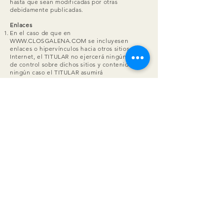
hasta que sean modificadas por otras
debidamente publicadas.
Enlaces
En el caso de que en
WWW.CLOSGALENA.COM
se incluyesen
enlaces o hipervínculos hacia otros sitios de
Internet, el TITULAR no ejercerá ningún tipo
de control sobre dichos sitios y contenidos. En
ningún caso el TITULAR asumirá
responsabilidad alguna por los contenidos de
algún enlace perteneciente a un sitio web
ajeno, ni garantizará la disponibilidad técnica,
calidad, fiabilidad, exactitud, amplitud,
veracidad, validez y constitucionalidad de
cualquier materia o información contenida en
ninguno de dichos hipervínculos y otros sitios
en Internet. Igualmente, la inclusión de estas
conexiones externas no implicará ningún tipo
de asociación, fusión o participación con las
entidades conectadas.
Derechos de exclusión
El TITULAR se reserva el derecho a denegar o
retirar el acceso a portal y/o los servicios
ofrecidos sin necesidad de advertencia previa,
a instancia propia o de un tercero, a aquellos
usuarios que incumplan el contenido de este