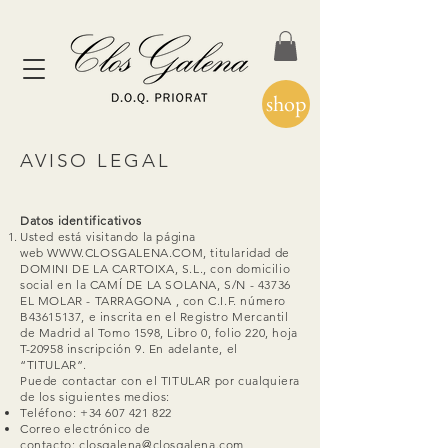
shop
AVISO LEGAL
Datos identificativos
Usted está visitando la página
web
WWW.CLOSGALENA.COM
, titularidad de
DOMINI DE LA CARTOIXA, S.L., con domicilio
social en la CAMÍ DE LA SOLANA, S/N - 43736
EL MOLAR - TARRAGONA , con C.I.F. número
B43615137, e inscrita en el Registro Mercantil
de Madrid al Tomo 1598, Libro 0, folio 220, hoja
T-20958 inscripción 9. En adelante, el
“TITULAR”.
Puede contactar con el TITULAR por cualquiera
de los siguientes medios:
Teléfono:
+34 607 421 822
Correo electrónico de
contacto:
closgalena@closgalena.com