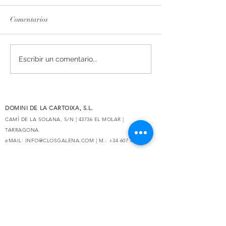
Comentarios
La esencia del Priorat,
Secrets de Mar 2
Escribir un comentario...
rediseñada
reconocido con 93
por Decanter
DOMINI DE LA CARTOIXA, S.L.
CAMÍ DE LA SOLANA, S/N | 43736 EL MOLAR |
TARRAGONA
eMAIL:
INFO@CLOSGALENA.COM
| M.:
+34 607 421 822
PAGO SEGURO
Do Not Sell My Personal Information
POLÍTICA DE PRIVACIDAD
|
AVISO LEGAL
|
POLÍTICA DE LA TIENDA
|
POLÍTICA DE
COOKIES
“Clos Galena ha sido beneficiaria del Fondo Europeo de