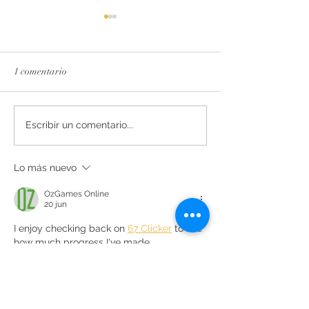
1 comentario
La esencia del Priorat,
Secrets de Mar 2
Escribir un comentario...
rediseñada
reconocido con 93
por Decanter
Lo más nuevo
OzGames Online
20 jun
I enjoy checking back on 
67 Clicker
 to see 
how much progress I've made.
Me gusta