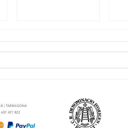
La esencia del Priorat,
Secre
rediseñada
con 9
LAR | TARRAGONA
4 607 421 822