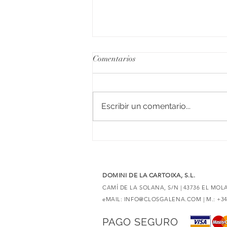
Comentarios
Escribir un comentario...
6 vinos tintos con merlot para
descubrir elaboraciones únicas
DOMINI DE LA CARTOIXA, S.L.
CAMÍ DE LA SOLANA, S/N | 43736 EL MO
eMAIL:
INFO@CLOSGALENA.COM
| M.: +3
PAGO SEGURO