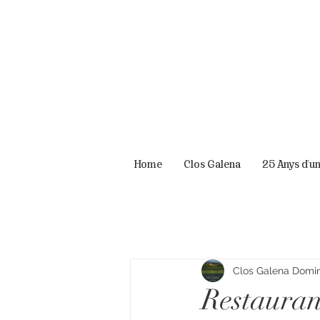
Home
Clos Galena
25 Anys d'u
Clos Galena Domini
Restauran