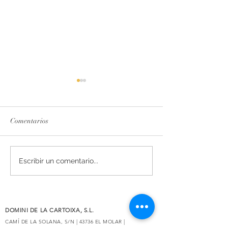
Comentarios
La esencia del Priorat,
Secrets de Mar 2
Escribir un comentario...
rediseñada
reconocido con 93
por Decanter
DOMINI DE LA CARTOIXA, S.L.
CAMÍ DE LA SOLANA, S/N | 43736 EL MOLAR |