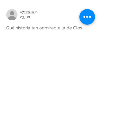
v7cztusuh
23 jun
Qué historia tan admirable la de Clos 
Galena. La perseverancia de Merche 
Dalmau y el respeto por el suelo de 
llicorella hacen que sus vinos del Priorat 
sean excepcionales. Si te gusta la 
paciencia y la concentración que exige la 
viticultura, te recomiendo relajarte con un 
arrow puzzle
; es una forma excelente de 
mantener la mente activa. ¡Seguid 
innovando y salud por el equipo!
Me gusta
top game
25 may
Tried a lot of browser driving games 
lately, but 
eggy car
 is one of the few that 