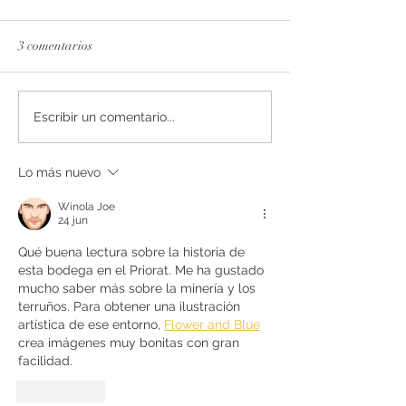
3 comentarios
La esencia del Priorat,
Secrets de Mar 2
Escribir un comentario...
rediseñada
reconocido con 93
por Decanter
Lo más nuevo
Winola Joe
24 jun
Qué buena lectura sobre la historia de 
esta bodega en el Priorat. Me ha gustado 
mucho saber más sobre la minería y los 
terruños. Para obtener una ilustración 
artística de ese entorno, 
Flower and Blue
crea imágenes muy bonitas con gran 
facilidad.
Me gusta