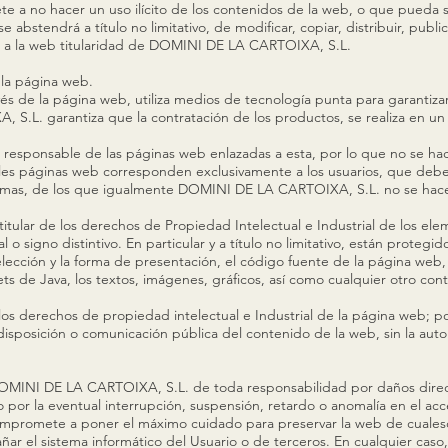
ete a no hacer un uso ilícito de los contenidos de la web, o que pued
 abstendrá a título no limitativo, de modificar, copiar, distribuir, publi
e a la web titularidad de DOMINI DE LA CARTOIXA, S.L.
 la página web.
 de la página web, utiliza medios de tecnología punta para garantizar 
S.L. garantiza que la contratación de los productos, se realiza en un
esponsable de las páginas web enlazadas a esta, por lo que no se hac
ales páginas web corresponden exclusivamente a los usuarios, que deber
mismas, de los que igualmente DOMINI DE LA CARTOIXA, S.L. no se hac
ular de los derechos de Propiedad Intelectual e Industrial de los ele
 signo distintivo. En particular y a título no limitativo, están protegid
elección y la forma de presentación, el código fuente de la página web
ts de Java, los textos, imágenes, gráficos, así como cualquier otro con
os derechos de propiedad intelectual e Industrial de la página web; po
a disposición o comunicación pública del contenido de la web, sin la auto
OMINI DE LA CARTOIXA, S.L. de toda responsabilidad por daños direct
 por la eventual interrupción, suspensión, retardo o anomalía en el acc
romete a poner el máximo cuidado para preservar la web de cualesqu
ar el sistema informático del Usuario o de terceros. En cualquier caso