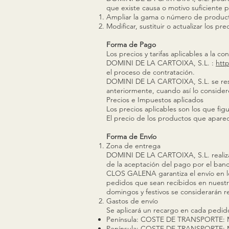
que existe causa o motivo suficiente p
Ampliar la gama o número de producto
Modificar, sustituir o actualizar los 
Forma de Pago
Los precios y tarifas aplicables a la c
DOMINI DE LA CARTOIXA, S.L. :
htt
el proceso de contratación.
DOMINI DE LA CARTOIXA, S.L. se rese
anteriormente, cuando así lo consider
Precios e Impuestos aplicados
Los precios aplicables son los que fi
El precio de los productos que apare
Forma de Envío
Zona de entrega
DOMINI DE LA CARTOIXA, S.L. realizará
de la aceptación del pago por el banc
CLOS GALENA garantiza el envío en lo
pedidos que sean recibidos en nuestra
domingos y festivos se considerarán re
Gastos de envío
Se aplicará un recargo en cada pedi
Península: COSTE DE TRANSPORTE: Má
Península: COSTE DE TRANSPORTE: Med