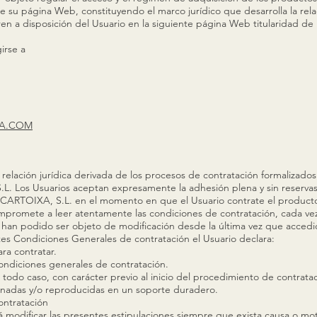
e su página Web, constituyendo el marco jurídico que desarrolla la rela
ren a disposición del Usuario en la siguiente página Web titularida
irse a
A.COM
relación jurídica derivada de los procesos de contratación formalizados 
os Usuarios aceptan expresamente la adhesión plena y sin reservas a 
CARTOIXA, S.L. en el momento en que el Usuario contrate el producto
ompromete a leer atentamente las condiciones de contratación, cada ve
han podido ser objeto de modificación desde la última vez que accedi
es Condiciones Generales de contratación el Usuario declara:
a contratar.
ondiciones generales de contratación.
 todo caso, con carácter previo al inicio del procedimiento de contrata
enadas y/o reproducidas en un soporte duradero.
ontratación
dificar las presentes estipulaciones siempre que exista causa o motiv