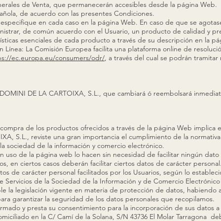
nerales de Venta, que permanecerán accesibles desde la página Web.
pañola, de acuerdo con las presentes Condiciones.
e especifique en cada caso en la página Web. En caso de que se agotase
ministrar, de común acuerdo con el Usuario, un producto de calidad y pr
rísticas esenciales de cada producto a través de su descripción en la p
n Línea: La Comisión Europea facilita una plataforma online de resolució
ps://ec.europa.eu/consumers/odr/
, a través del cual se podrán tramita
e DOMINI DE LA CARTOIXA, S.L., que cambiará ó reembolsará inmediat
la compra de los productos ofrecidos a través de la página Web implica 
, S.L., reviste una gran importancia el cumplimiento de la normativ
 la sociedad de la información y comercio electrónico.
 uso de la página web lo hacen sin necesidad de facilitar ningún dato
rios, en ciertos casos deberán facilitar ciertos datos de carácter pers
atos de carácter personal facilitados por los Usuarios, según lo estable
e Servicios de la Sociedad de la Información y de Comercio Electrónico
la legislación vigente en materia de protección de datos, habiendo 
para garantizar la seguridad de los datos personales que recopilamos.
rmado y presta su consentimiento para la incorporación de sus datos a 
iliado en la C/ Camí de la Solana, S/N 43736 El Molar Tarragona debi