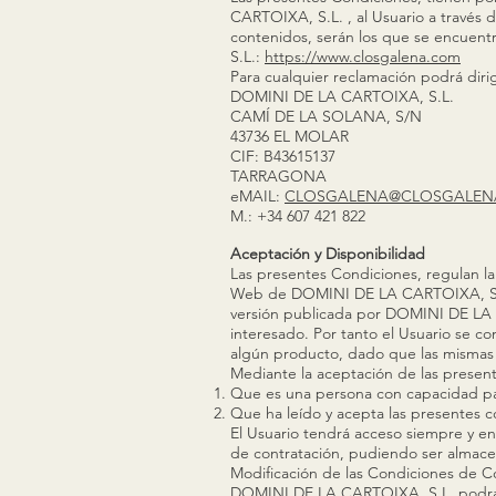
CARTOIXA, S.L. , al Usuario a través d
contenidos, serán los que se encuent
S.L.:
https://www.closgalena.com
Para cualquier reclamación podrá dirig
DOMINI DE LA CARTOIXA, S.L.
CAMÍ DE LA SOLANA, S/N
43736 EL MOLAR
CIF: B43615137
TARRAGONA
eMAIL:
CLOSGALENA@CLOSGALEN
M.: +34 607 421 822
Aceptación y Disponibilidad
Las presentes Condiciones, regulan la 
Web de DOMINI DE LA CARTOIXA, S.L. L
versión publicada por DOMINI DE LA 
interesado. Por tanto el Usuario se c
algún producto, dado que las mismas 
Mediante la aceptación de las present
Que es una persona con capacidad par
Que ha leído y acepta las presentes c
El Usuario tendrá acceso siempre y en
de contratación, pudiendo ser almac
Modificación de las Condiciones de C
DOMINI DE LA CARTOIXA, S.L. podrá mo