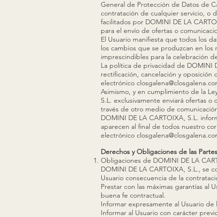
General de Protección de Datos de Car
contratación de cualquier servicio, o d
facilitados por DOMINI DE LA CARTOIXA
para el envío de ofertas o comunicacio
El Usuario manifiesta que todos los d
los cambios que se produzcan en los 
imprescindibles para la celebración del
La política de privacidad de DOMINI D
rectificación, cancelación y oposició
electrónico
closgalena@closgalena.c
Asimismo, y en cumplimiento de la Le
S.L. exclusivamente enviará ofertas o 
través de otro medio de comunicación
DOMINI DE LA CARTOIXA, S.L. informa 
aparecen al final de todos nuestro co
electrónico
closgalena@closgalena.c
Derechos y Obligaciones de las Parte
Obligaciones de DOMINI DE LA CART
DOMINI DE LA CARTOIXA, S.L., se comp
Usuario consecuencia de la contratació
Prestar con las máximas garantías al Us
buena fe contractual.
Informar expresamente al Usuario de l
Informar al Usuario con carácter previo