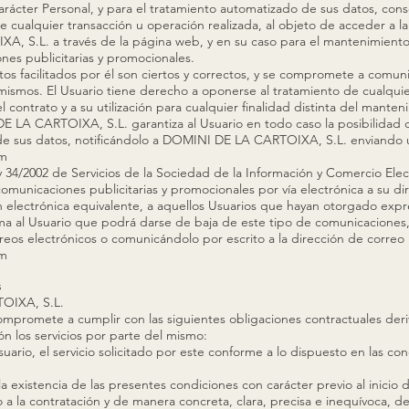
ácter Personal, y para el tratamiento automatizado de sus datos, conse
e cualquier transacción u operación realizada, al objeto de acceder a la 
, S.L. a través de la página web, y en su caso para el mantenimiento 
nes publicitarias y promocionales.
atos facilitados por él son ciertos y correctos, y se compromete a co
mismos. El Usuario tiene derecho a oponerse al tratamiento de cualqui
 contrato y a su utilización para cualquier finalidad distinta del manten
E LA CARTOIXA, S.L. garantiza al Usuario en todo caso la posibilidad 
n de sus datos, notificándolo a DOMINI DE LA CARTOIXA, S.L. enviando u
om
y 34/2002 de Servicios de la Sociedad de la Información y Comercio 
comunicaciones publicitarias y promocionales por vía electrónica a su di
 electrónica equivalente, a aquellos Usuarios que hayan otorgado exp
al Usuario que podrá darse de baja de este tipo de comunicaciones, 
rreos electrónicos o comunicándolo por escrito a la dirección de correo
om
s
OIXA, S.L.
romete a cumplir con las siguientes obligaciones contractuales deriva
n los servicios por parte del mismo:
uario, el servicio solicitado por este conforme a lo dispuesto en las cond
a existencia de las presentes condiciones con carácter previo al inicio
 a la contratación y de manera concreta, clara, precisa e inequívoca, de 