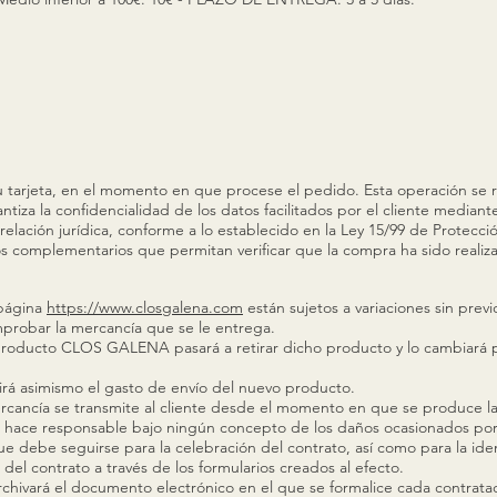
u tarjeta, en el momento en que procese el pedido. Esta operación se re
a la confidencialidad de los datos facilitados por el cliente mediante
relación jurídica, conforme a lo establecido en la Ley 15/99 de Protecc
os complementarios que permitan verificar que la compra ha sido realizada
 página
https://www.closgalena.com
están sujetos a variaciones sin previo
omprobar la mercancía que se le entrega.
roducto CLOS GALENA pasará a retirar dicho producto y lo cambiará p
 asimismo el gasto de envío del nuevo producto.
rcancía se transmite al cliente desde el momento en que se produce la 
ace responsable bajo ningún concepto de los daños ocasionados por e
ue debe seguirse para la celebración del contrato, así como para la iden
 del contrato a través de los formularios creados al efecto.
vará el documento electrónico en el que se formalice cada contratació