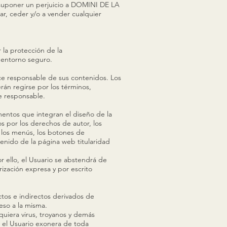
a suponer un perjuicio a DOMINI DE LA
car, ceder y/o a vender cualquier
la protección de la
 entorno seguro.
e responsable de sus contenidos. Los
án regirse por los términos,
e responsable.
mentos que integran el diseño de la
os por los derechos de autor, los
, los menús, los botones de
tenido de la página web titularidad
r ello, el Usuario se abstendrá de
rización expresa y por escrito
os e indirectos derivados de
eso a la misma.
iera virus, troyanos y demás
, el Usuario exonera de toda