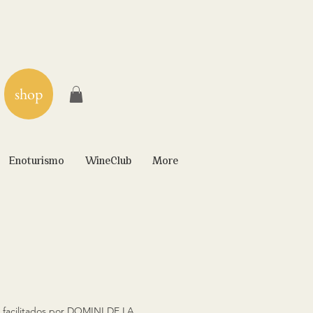
shop
Enoturismo
WineClub
More
s facilitados por DOMINI DE LA