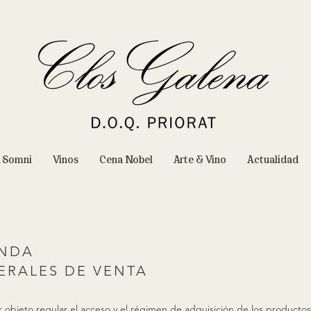
n Somni
Vinos
Cena Nobel
Arte & Vino
Actualidad
ENDA
ERALES DE VENTA
 objeto regular el acceso y el régimen de adquisición de los producto