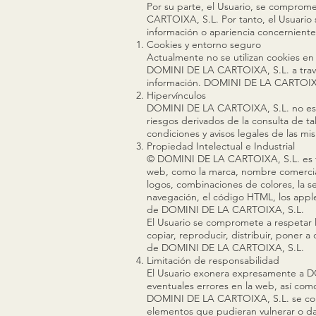
Por su parte, el Usuario, se comprom
CARTOIXA, S.L. Por tanto, el Usuario se
información o apariencia concernient
Cookies y entorno seguro
Actualmente no se utilizan cookies en
DOMINI DE LA CARTOIXA, S.L. a través
información. DOMINI DE LA CARTOIXA, 
Hipervínculos
DOMINI DE LA CARTOIXA, S.L. no es r
riesgos derivados de la consulta de t
condiciones y avisos legales de las 
Propiedad Intelectual e Industrial
© DOMINI DE LA CARTOIXA, S.L. es tit
web, como la marca, nombre comercial o
logos, combinaciones de colores, la s
navegación, el código HTML, los apple
de DOMINI DE LA CARTOIXA, S.L.
El Usuario se compromete a respetar l
copiar, reproducir, distribuir, poner 
de DOMINI DE LA CARTOIXA, S.L.
Limitación de responsabilidad
El Usuario exonera expresamente a D
eventuales errores en la web, así como
DOMINI DE LA CARTOIXA, S.L. se comp
elementos que pudieran vulnerar o dañ