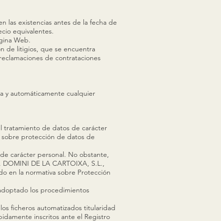
n las existencias antes de la fecha de
ecio equivalentes.
ágina Web.
n de litigios, que se encuentra
r reclamaciones de contrataciones
a y automáticamente cualquier
el tratamiento de datos de carácter
a sobre protección de datos de
 de carácter personal. No obstante,
onal. DOMINI DE LA CARTOIXA, S.L.,
cido en la normativa sobre Protección
adoptado los procedimientos
los ficheros automatizados titularidad
damente inscritos ante el Registro