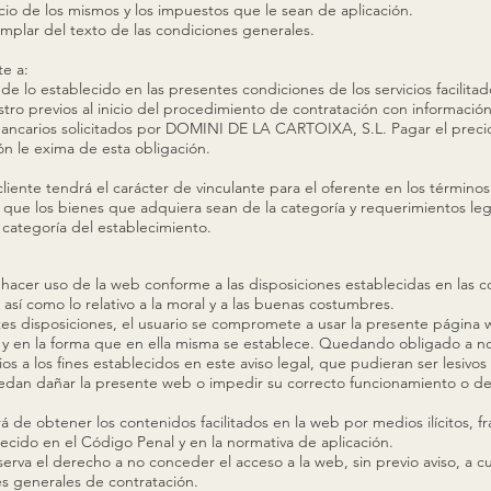
recio de los mismos y los impuestos que le sean de aplicación.
emplar del texto de las condiciones generales.
te a:
 de lo establecido en las presentes condiciones de los servicios faci
stro previos al inicio del procedimiento de contratación con información 
s bancarios solicitados por DOMINI DE LA CARTOIXA, S.L. Pagar el preci
n le exima de esta obligación.
liente tendrá el carácter de vinculante para el oferente en los términos 
 que los bienes que adquiera sean de la categoría y requerimientos leg
categoría del establecimiento.
hacer uso de la web conforme a las disposiciones establecidas en las c
 así como lo relativo a la moral y a las buenas costumbres.
es disposiciones, el usuario se compromete a usar la presente página 
 y en la forma que en ella misma se establece. Quedando obligado a no 
rios a los fines establecidos en este aviso legal, que pudieran ser lesiv
edan dañar la presente web o impedir su correcto funcionamiento o de 
á de obtener los contenidos facilitados en la web por medios ilícitos, f
cido en el Código Penal y en la normativa de aplicación.
va el derecho a no conceder el acceso a la web, sin previo aviso, a c
s generales de contratación.