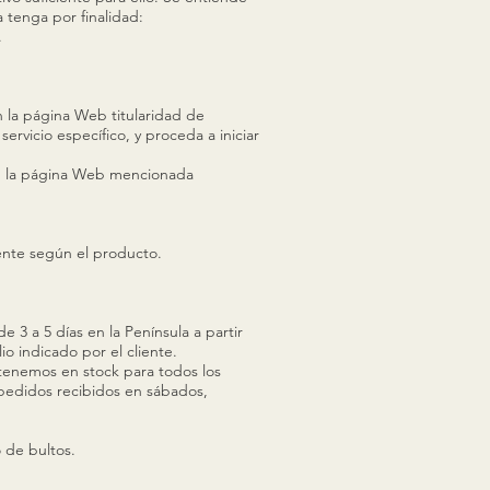
a tenga por finalidad:
.
en la página Web titularidad de
ervicio específico, y proceda a iniciar
en la página Web mencionada
ente según el producto.
3 a 5 días en la Península a partir
o indicado por el cliente.
tenemos en stock para todos los
 pedidos recibidos en sábados,
 de bultos.