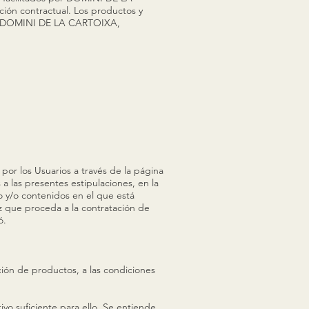
ción contractual. Los productos y
d de DOMINI DE LA CARTOIXA,
por los Usuarios a través de la página
las presentes estipulaciones, en la
 y/o contenidos en el que está
z que proceda a la contratación de
ó.
ción de productos, a las condiciones
o suficiente para ello. Se entiende