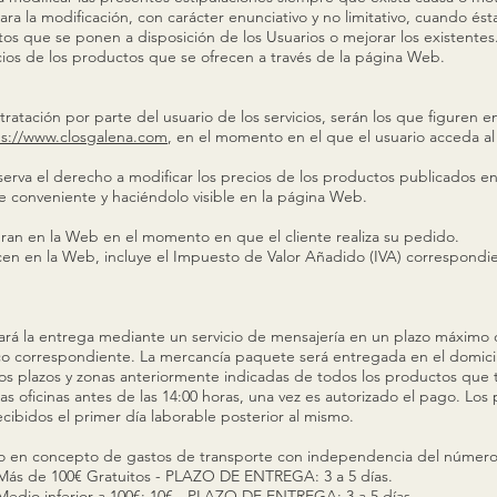
ara la modificación, con carácter enunciativo y no limitativo, cuando ést
s que se ponen a disposición de los Usuarios o mejorar los existentes
precios de los productos que se ofrecen a través de la página Web.
ontratación por parte del usuario de los servicios, serán los que figuren 
ps://www.closgalena.com
, en el momento en el que el usuario acceda al s
rva el derecho a modificar los precios de los productos publicados 
e conveniente y haciéndolo visible en la página Web.
guran en la Web en el momento en que el cliente realiza su pedido.
cen en la Web, incluye el Impuesto de Valor Añadido (IVA) correspondi
 la entrega mediante un servicio de mensajería en un plazo máximo de 
o correspondiente. La mercancía paquete será entregada en el domicili
s plazos y zonas anteriormente indicadas de todos los productos que 
s oficinas antes de las 14:00 horas, una vez es autorizado el pago. Los
cibidos el primer día laborable posterior al mismo.
do en concepto de gastos de transporte con independencia del número
s de 100€ Gratuitos - PLAZO DE ENTREGA: 3 a 5 días.
io inferior a 100€: 10€ - PLAZO DE ENTREGA: 3 a 5 días.