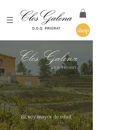
shop
Clos Galena
D.O.Q. PRIORAT
¿Eres Mayor de Edad?
Sí, soy mayor de edad