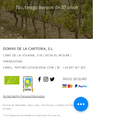
No, tengo menos de 18 años
DOMINI DE LA CARTOIXA, S.L.
CAMÍ DE LA SOLANA, S/N | 43736 EL MOLAR |
TARRAGONA
eMAIL:
INFO@CLOSGALENA.COM
| M.:
+34 607 421 822
PAGO SEGURO
Do Not Sell My Personal Information
POLÍTICA DE PRIVACIDAD
|
AVISO LEGAL
|
POLÍTICA DE LA TIENDA
|
POLÍTICA DE
COOKIES
“Clos Galena ha sido beneficiaria del Fondo Europeo de
Desarrollo Regional cuyo objetivo es mejorar la
competitividad de las Pymes y gracias al cual ha puesto en
marcha un Plan de Marketing Digital Internacional con el
objetivo de mejorar su posicionamiento online en mercados
exteriores durante el año 2020. Para ello ha contado con el