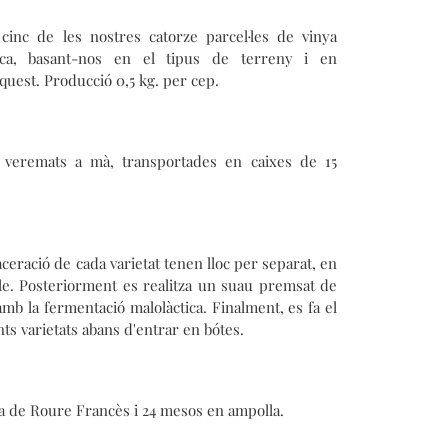
cinc de les nostres catorze parcel·les de vinya
gica, basant-nos en el tipus de terreny i en
aquest. Producció 0,5 kg. per cep.
i veremats a mà, transportades en caixes de 15
ceració de cada varietat tenen lloc per separat, en
ble. Posteriorment es realitza un suau premsat de
amb la fermentació malolàctica. Finalment, es fa el
ts varietats abans d'entrar en bótes.
a de Roure Francès i 24 mesos en ampolla.