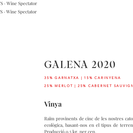
S · Wine Spectator
S · Wine Spectator
GALENA 2020
35% GARNATXA | 15% CARINYENA
25% MERLOT | 25% CABERNET SAUVI
Vinya
Raïm provinents de cinc de les nostres cator
ecològica, basant-nos en el tipus de terren
Producció 0,5 kg. per cep.