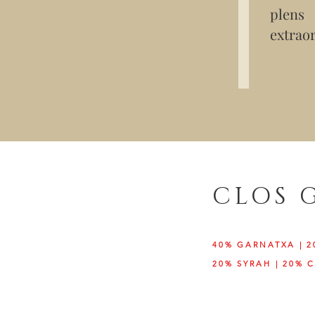
plens 
extraor
CLOS 
40% GARNATXA | 
20% SYRAH | 20%