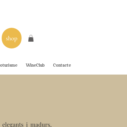
shop
oturisme
WineClub
Contacte
t elegants i madurs,