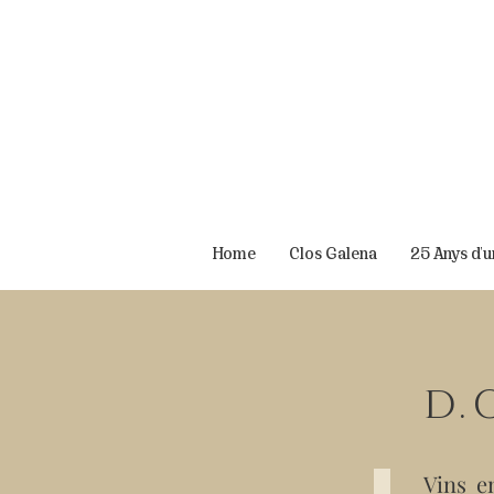
Home
Clos Galena
25 Anys d'
D.
Vins e