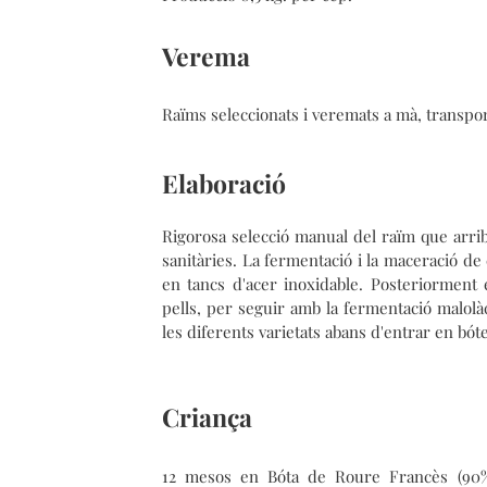
Verema
Raïms seleccionats i veremats a mà, transport
Elaboració
Rigorosa selecció manual del raïm que arrib
sanitàries. La fermentació i la maceració de 
en tancs d'acer inoxidable. Posteriorment 
pells, per seguir amb la fermentació malolàc
les diferents varietats abans d'entrar en bóte
Criança
12 mesos en Bóta de Roure Francès (90%