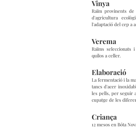
Vinya
Raïm provinents de 
d'agricultura ecolò
l'adaptació del cep a 
Verema
Raïms seleccionats 
quilos a celler.
Elaboració
La fermentació i la ma
tancs d'acer inoxida
les pells, per seguir 
cupatge de les diferen
Criança
12 mesos en Bóta Nov