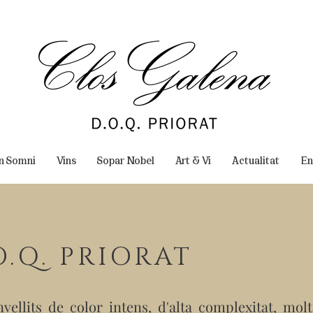
un Somni
Vins
Sopar Nobel
Art & Vi
Actualitat
En
O.Q. PRIORAT
nvellits de color intens, d'alta complexitat, mol