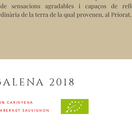
de sensacions agradables i capaços de refle
dinària de la terra de la qual provenen, al Priorat.
GALENA 2018
20% CARINYENA
 CABERNET SAUVIGNON