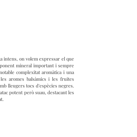
ta intens, on volem expressar el que
mponent mineral important i sempre
notable complexitat aromàtica i una
es aromes balsàmics i les fruites
mb lleugers tocs d'espècies negres.
atac potent però suau, destacant les
t.