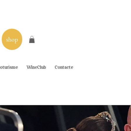
shop
oturisme
WineClub
Contacte