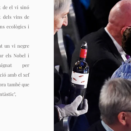
 de el vi sinó
 dels vins de
ins ecològics i
at un vi negre
r els Nobel i
ignat per
ció amb el xef
bra també que
ntàstic",