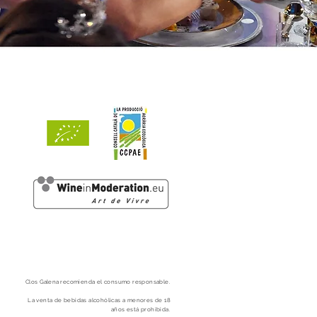
Clos
Galena
recomienda el consumo responsable.
La venta de bebidas alcohólicas a menores
de 18
años está prohibida.