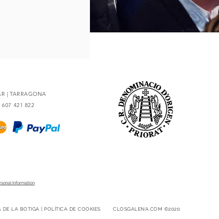
LAR | TARRAGONA
4 607 421 822
rsonal Information
CA DE LA BOTIGA | POLÍTICA DE COOKIES
CLOSGALENA.COM ©2020​​