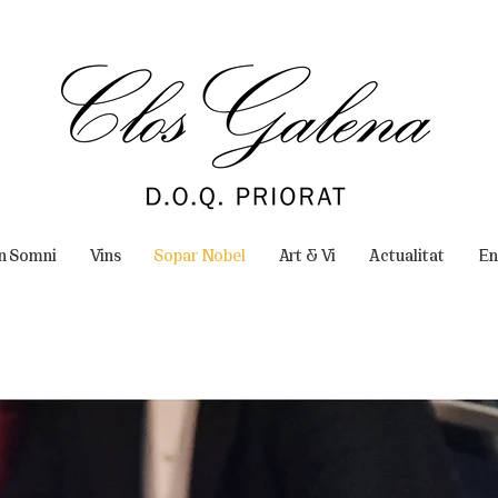
un Somni
Vins
Sopar Nobel
Art & Vi
Actualitat
En