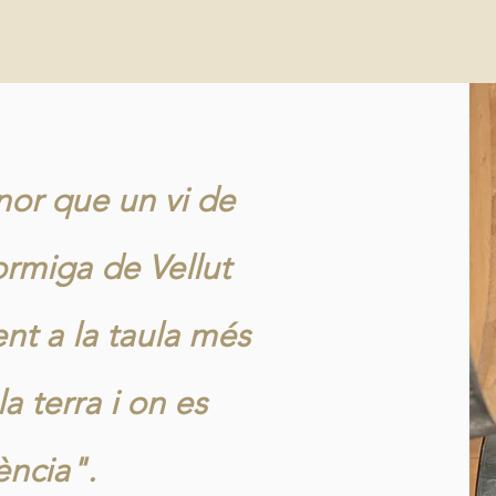
nor que un vi de
ormiga de Vellut
ent a la taula més
la terra i on es
ència".