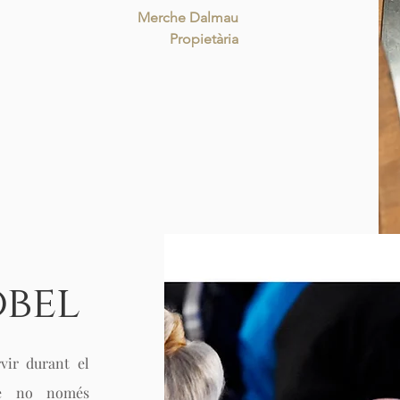
Merche Dalmau
Propietària
obel
vir durant el
ue no només