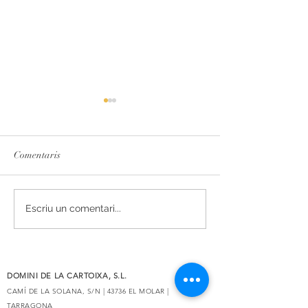
Comentaris
L'essència del Priorat,
Secrets de Mar 2
Escriu un comentari...
redissenyada
reconegut amb 93 
Decanter
DOMINI DE LA CARTOIXA, S.L.
CAMÍ DE LA SOLANA, S/N | 43736 EL MOLAR |
TARRAGONA