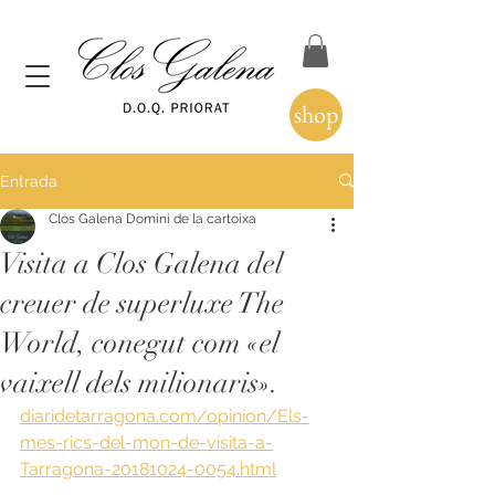
shop
Entrada
Clos Galena Domini de la cartoixa
Visita a Clos Galena del
creuer de superluxe The
World, conegut com «el
vaixell dels milionaris».
diaridetarragona.com/opinion/Els-
mes-rics-del-mon-de-visita-a-
Tarragona-20181024-0054.html