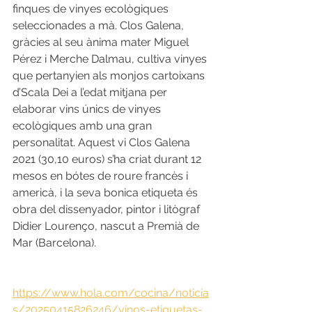
finques de vinyes ecològiques 
seleccionades a mà. Clos Galena, 
gràcies al seu ànima mater Miguel 
Pérez i Merche Dalmau, cultiva vinyes 
que pertanyien als monjos cartoixans 
d’Scala Dei a l’edat mitjana per 
elaborar vins únics de vinyes 
ecològiques amb una gran 
personalitat. Aquest vi Clos Galena 
2021 (30,10 euros) s’ha criat durant 12 
mesos en bótes de roure francès i 
americà, i la seva bonica etiqueta és 
obra del dissenyador, pintor i litògraf 
Didier Lourenço, nascut a Premià de 
Mar (Barcelona).
https://www.hola.com/cocina/noticia
s/20250415826246/vinos-etiquetas-