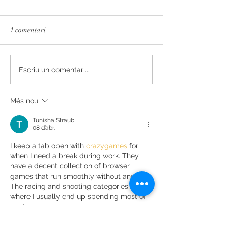
1 comentari
L'essència del Priorat,
Secrets de Mar 2
Escriu un comentari...
redissenyada
reconegut amb 93 
Decanter
Més nou
Tunisha Straub
08 d’abr.
I keep a tab open with 
crazygames
 for 
when I need a break during work. They 
have a decent collection of browser 
games that run smoothly without any lag. 
The racing and shooting categories are 
where I usually end up spending most of 
my time.
M'agrada