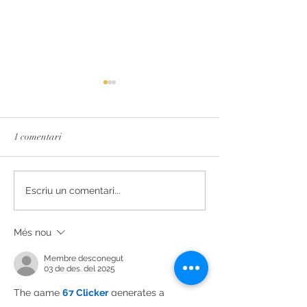
1 comentari
L'essència del Priorat,
Secrets de Mar 2
Escriu un comentari...
redissenyada
reconegut amb 93 
Decanter
Més nou
Membre desconegut
03 de des. del 2025
The game 
67 Clicker
 generates a 
surprising level of excitement in spite of 