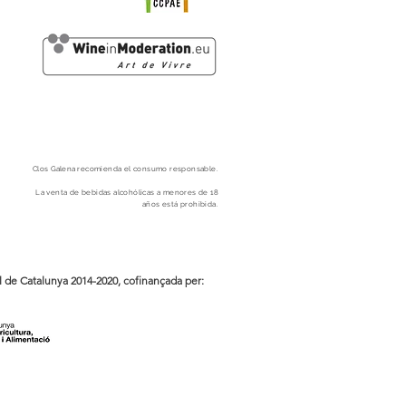
Clos
Galena
recomienda el consumo responsable.
La venta de bebidas alcohólicas a menores
de 18
años está prohibida.
de Catalunya 2014-2020, cofinançada per: