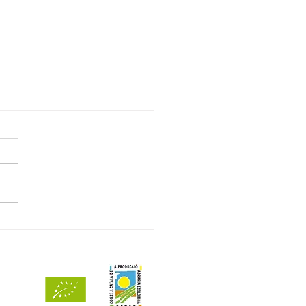
ts de Mar 2024 reconegut
93 punts per Decanter