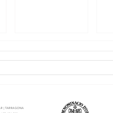
L'essència del Priorat,
Secre
redissenyada
amb 
LAR | TARRAGONA