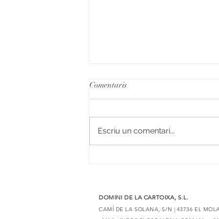
Comentaris
Escriu un comentari...
6 vins negres amb merlot per
descobrir elaboracions úniques
DOMINI DE LA CARTOIXA, S.L.
CAMÍ DE LA SOLANA, S/N | 43736 EL MO