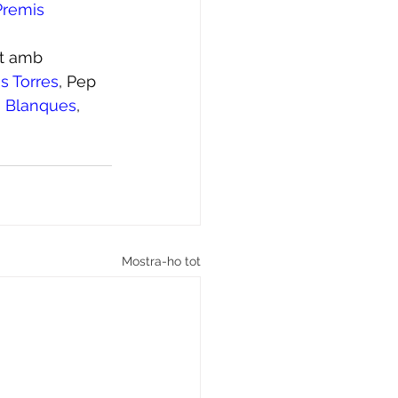
Premis 
t amb 
s Torres
, Pep 
s Blanques
, 
Mostra-ho tot