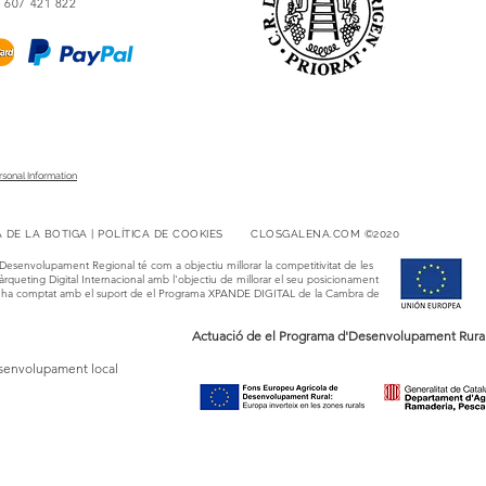
4 607 421 822
rsonal Information
CA DE LA BOTIGA | POLÍTICA DE COOKIES
CLOSGALENA.COM ©2020​​
Desenvolupament Regional té com a objectiu millorar la competitivitat de les
rqueting Digital Internacional amb l'objectiu de millorar el seu posicionament
això ha comptat amb el suport de el Programa XPANDE DIGITAL de la Cambra de
Actuació de el Programa d'Desenvolupament Rural 
esenvolupament local