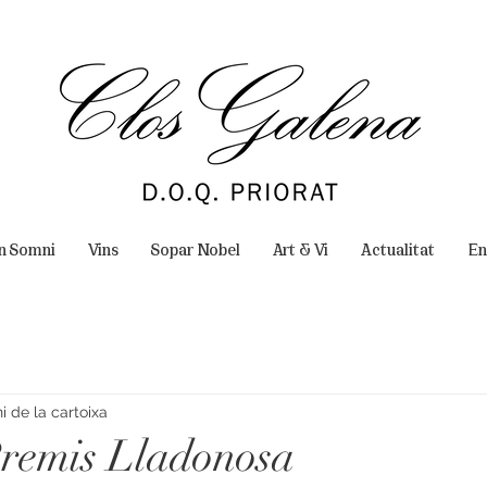
un Somni
Vins
Sopar Nobel
Art & Vi
Actualitat
En
 de la cartoixa
remis Lladonosa