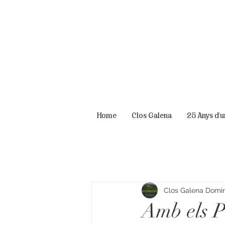
Home
Clos Galena
25 Anys d'
Clos Galena Domini
Amb els P