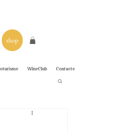
shop
oturisme
WineClub
Contacte