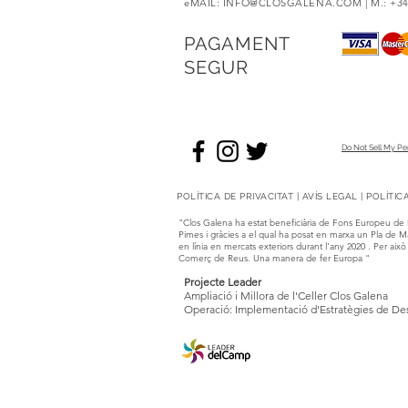
eMAIL:
INFO@CLOSGALENA.COM
| M.: +3
PAGAMENT
SEGUR
Do Not Sell My Pe
POLÍTICA DE PRIVACITAT | AVÍS LEGAL | POLÍTI
"Clos Galena ha estat beneficiària de Fons Europeu de 
Pimes i gràcies a el qual ha posat en marxa un Pla de Mà
en línia en mercats exteriors durant l'any 2020 . Per 
Comerç de Reus. Una manera de fer Europa "
Projecte Leader
Ampliació i Millora de l'Celler Clos Galena
Operació: Implementació d'Estratègies de D