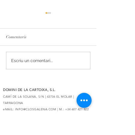
Comentaris
L'essència del Priorat,
Secrets de Mar 2
Escriu un comentari...
redissenyada
reconegut amb 93 
Decanter
DOMINI DE LA CARTOIXA, S.L.
CAMÍ DE LA SOLANA, S/N | 43736 EL MOLAR |
TARRAGONA
eMAIL:
INFO@CLOSGALENA.COM
| M.:
+34 607 421 822
PAGAMENT
SEGUR