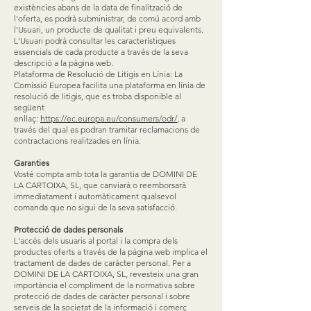
existències abans de la data de finalització de
l'oferta, es podrà subministrar, de comú acord amb
l'Usuari, un producte de qualitat i preu equivalents.
L'Usuari podrà consultar les característiques
essencials de cada producte a través de la seva
descripció a la pàgina web.
Plataforma de Resolució de Litigis en Línia: La
Comissió Europea facilita una plataforma en línia de
resolució de litigis, que es troba disponible al
següent
enllaç:
https://ec.europa.eu/consumers/odr/
, a
través del qual es podran tramitar reclamacions de
contractacions realitzades en línia.
Garanties
Vosté compta amb tota la garantia de DOMINI DE
LA CARTOIXA, SL, que canviarà o reemborsarà
immediatament i automàticament qualsevol
comanda que no sigui de la seva satisfacció.
Protecció de dades personals
L'accés dels usuaris al portal i la compra dels
productes oferts a través de la pàgina web implica el
tractament de dades de caràcter personal. Per a
DOMINI DE LA CARTOIXA, SL, revesteix una gran
importància el compliment de la normativa sobre
protecció de dades de caràcter personal i sobre
serveis de la societat de la informació i comerç