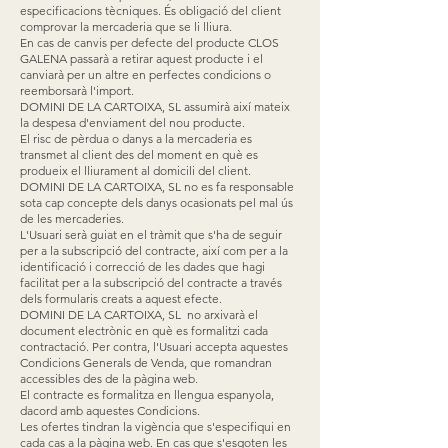
especificacions tècniques. És obligació del client
comprovar la mercaderia que se li lliura.
En cas de canvis per defecte del producte CLOS
GALENA passarà a retirar aquest producte i el
canviarà per un altre en perfectes condicions o
reemborsarà l'import.
DOMINI DE LA CARTOIXA, SL assumirà així mateix
la despesa d'enviament del nou producte.
El risc de pèrdua o danys a la mercaderia es
transmet al client des del moment en què es
produeix el lliurament al domicili del client.
DOMINI DE LA CARTOIXA, SL no es fa responsable
sota cap concepte dels danys ocasionats pel mal ús
de les mercaderies.
L'Usuari serà guiat en el tràmit que s'ha de seguir
per a la subscripció del contracte, així com per a la
identificació i correcció de les dades que hagi
facilitat per a la subscripció del contracte a través
dels formularis creats a aquest efecte.
DOMINI DE LA CARTOIXA, SL no arxivarà el
document electrònic en què es formalitzi cada
contractació. Per contra, l'Usuari accepta aquestes
Condicions Generals de Venda, que romandran
accessibles des de la pàgina web.
El contracte es formalitza en llengua espanyola,
dacord amb aquestes Condicions.
Les ofertes tindran la vigència que s'especifiqui en
cada cas a la pàgina web. En cas que s'esgoten les