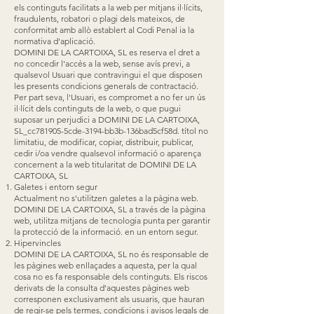
els continguts facilitats a la web per mitjans il·lícits,
fraudulents, robatori o plagi dels mateixos, de
conformitat amb allò establert al Codi Penal ia la
normativa d'aplicació.
DOMINI DE LA CARTOIXA, SL es reserva el dret a
no concedir l'accés a la web, sense avís previ, a
qualsevol Usuari que contravingui el que disposen
les presents condicions generals de contractació.
Per part seva, l'Usuari, es compromet a no fer un ús
il·lícit dels continguts de la web, o que pugui
suposar un perjudici a DOMINI DE LA CARTOIXA,
SL_cc781905-5cde-3194-bb3b-136bad5cf58d. títol no
limitatiu, de modificar, copiar, distribuir, publicar,
cedir i/oa vendre qualsevol informació o aparença
concernent a la web titularitat de DOMINI DE LA
CARTOIXA, SL
Galetes i entorn segur
Actualment no s'utilitzen galetes a la pàgina web.
DOMINI DE LA CARTOIXA, SL a través de la pàgina
web, utilitza mitjans de tecnologia punta per garantir
la protecció de la informació. en un entorn segur.
Hipervincles
DOMINI DE LA CARTOIXA, SL no és responsable de
les pàgines web enllaçades a aquesta, per la qual
cosa no es fa responsable dels continguts. Els riscos
derivats de la consulta d'aquestes pàgines web
corresponen exclusivament als usuaris, que hauran
de regir-se pels termes, condicions i avisos legals de