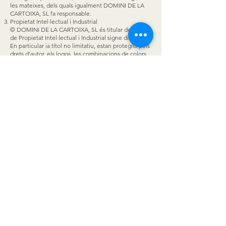
les mateixes, dels quals igualment DOMINI DE LA
CARTOIXA, SL fa responsable.
Propietat Intel·lectual i Industrial
© DOMINI DE LA CARTOIXA, SL és titular dels drets
de Propietat Intel·lectual i Industrial signe distintiu.
En particular ia títol no limitatiu, estan protegits pels
drets d'autor, els logos, les combinacions de colors,
la selecció i la forma de presentació, el codi font de
la pàgina web, els menús, els botons de navegació,
el codi HTML, els applets de Java, els textos,
imatges, gràfics, així com qualsevol altre contingut
de la pàgina web titularitat de DOMINI DE LA
CARTOIXA, SL
L'Usuari es compromet a respectar els drets de
propietat intel·lectual i industrial de la pàgina web;
per això, l'Usuari s'abstindrà de copiar, reproduir,
distribuir, posar a disposició o comunicació pública
del contingut de la web, sense l'autorització
expressa i per escrit de
Limitació de responsabilitat
L'Usuari exonera expressament a DOMINI DE LA
CARTOIXA, SL de tota responsabilitat per danys
directes i indirectes derivats d'eventuals errors a la
web, així com per l'eventual interrupció, suspensió
la mateixa.
DOMINI DE LA CARTOIXA, SL es compromet a
posar la màxima cura per preservar la web de
qualsevol virus, troians i altres elements que