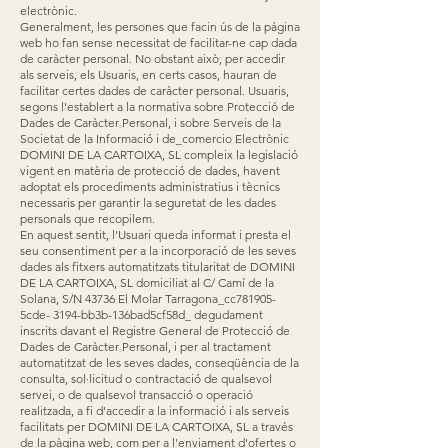
electrònic.
Generalment, les persones que facin ús de la pàgina
web ho fan sense necessitat de facilitar-ne cap dada
de caràcter personal. No obstant això, per accedir
als serveis, els Usuaris, en certs casos, hauran de
facilitar certes dades de caràcter personal. Usuaris,
segons l'establert a la normativa sobre Protecció de
Dades de Caràcter Personal, i sobre Serveis de la
Societat de la Informació i de_comercio Electrònic
DOMINI DE LA CARTOIXA, SL compleix la legislació
vigent en matèria de protecció de dades, havent
adoptat els procediments administratius i tècnics
necessaris per garantir la seguretat de les dades
personals que recopilem.
En aquest sentit, l'Usuari queda informat i presta el
seu consentiment per a la incorporació de les seves
dades als fitxers automatitzats titularitat de DOMINI
DE LA CARTOIXA, SL domiciliat al C/ Camí de la
Solana, S/N 43736 El Molar Tarragona_cc781905-
5cde- 3194-bb3b-136bad5cf58d_ degudament
inscrits davant el Registre General de Protecció de
Dades de Caràcter Personal, i per al tractament
automatitzat de les seves dades, conseqüència de la
consulta, sol·licitud o contractació de qualsevol
servei, o de qualsevol transacció o operació
realitzada, a fi d'accedir a la informació i als serveis
facilitats per DOMINI DE LA CARTOIXA, SL a través
de la pàgina web, com per a l'enviament d'ofertes o