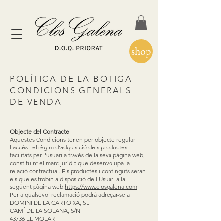
shop
POLÍTICA DE LA BOTIGA
CONDICIONS GENERALS
DE VENDA
Objecte del Contracte
Aquestes Condicions tenen per objecte regular
l'accés i el règim d'adquisició dels productes
facilitats per l'usuari a través de la seva pàgina web,
constituint el marc jurídic que desenvolupa la
relació contractual. Els productes i continguts seran
els que es trobin a disposició de l'Usuari a la
següent pàgina web.
https://www.closgalena.com
Per a qualsevol reclamació podrà adreçar-se a
DOMINI DE LA CARTOIXA, SL
CAMÍ DE LA SOLANA, S/N
43736 EL MOLAR