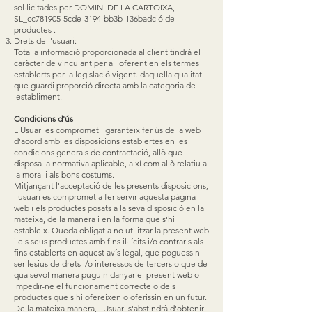
sol·licitades per DOMINI DE LA CARTOIXA,
SL_cc781905-5cde-3194-bb3b-136badció de
productes .
Drets de l'usuari:
Tota la informació proporcionada al client tindrà el
caràcter de vinculant per a l'oferent en els termes
establerts per la legislació vigent. daquella qualitat
que guardi proporció directa amb la categoria de
lestabliment.
Condicions d'ús
L'Usuari es compromet i garanteix fer ús de la web
d'acord amb les disposicions establertes en les
condicions generals de contractació, allò que
disposa la normativa aplicable, així com allò relatiu a
la moral i als bons costums.
Mitjançant l'acceptació de les presents disposicions,
l'usuari es compromet a fer servir aquesta pàgina
web i els productes posats a la seva disposició en la
mateixa, de la manera i en la forma que s'hi
estableix. Queda obligat a no utilitzar la present web
i els seus productes amb fins il·lícits i/o contraris als
fins establerts en aquest avís legal, que poguessin
ser lesius de drets i/o interessos de tercers o que de
qualsevol manera puguin danyar el present web o
impedir-ne el funcionament correcte o dels
productes que s'hi ofereixen o oferissin en un futur.
De la mateixa manera, l'Usuari s'abstindrà d'obtenir