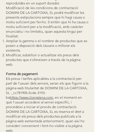
reproduïdes en un suport durador.
Modificació de les condicions de contractació
DOMINI DE LA CARTOIXA, SL podrà modificar les
presents estipulacions sempre que hi hagi causa o
motiu suficient per fer-ho. S'entén que hi ha causa o
motiu suficient per a la modificació, amb caràcter
enunciatiu i no limitatiu, quan aquesta tingui per
finalitat:
Ampliar la gamma o el nombre de productes que es
posen a disposició dels Usuaris o millorar els
existents.
Modificar, substituir o actualitzar els preus dels
productes que s'ofereixen a través de la pàgina
web.
Forma de pagament
Els preus i tarifes aplicables a la contractació per
part de l'usuari dels serveis, seran els que figurin a la
pàgina web titularitat de DOMINI DE LA CARTOIXA,
SL :_cc781905-5cde-3193-
ba
https://www.closgalena.com
, en el moment en
què l'usuari accedeixi al servei específic, i
procedeixi a iniciar el procés de contractació.
DOMINI DE LA CARTOIXA, SL es reserva el dret a
modificar els preus dels productes publicats a la
pàgina web esmentada anteriorment, quan així ho
consideri convenient i fent-ho visible a la pàgina
web.