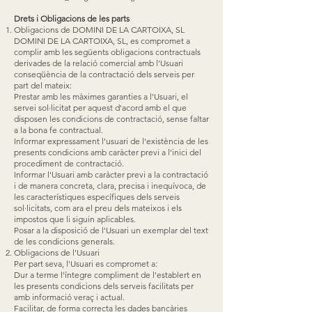
Drets i Obligacions de les parts
Obligacions de DOMINI DE LA CARTOIXA, SL
DOMINI DE LA CARTOIXA, SL, es compromet a
complir amb les següents obligacions contractuals
derivades de la relació comercial amb l'Usuari
conseqüència de la contractació dels serveis per
part del mateix:
Prestar amb les màximes garanties a l'Usuari, el
servei sol·licitat per aquest d'acord amb el que
disposen les condicions de contractació, sense faltar
a la bona fe contractual.
Informar expressament l'usuari de l'existència de les
presents condicions amb caràcter previ a l'inici del
procediment de contractació.
Informar l'Usuari amb caràcter previ a la contractació
i de manera concreta, clara, precisa i inequívoca, de
les característiques específiques dels serveis
sol·licitats, com ara el preu dels mateixos i els
impostos que li siguin aplicables.
Posar a la disposició de l'Usuari un exemplar del text
de les condicions generals.
Obligacions de l'Usuari
Per part seva, l'Usuari es compromet a:
Dur a terme l'íntegre compliment de l'establert en
les presents condicions dels serveis facilitats per
amb informació veraç i actual.
Facilitar, de forma correcta les dades bancàries