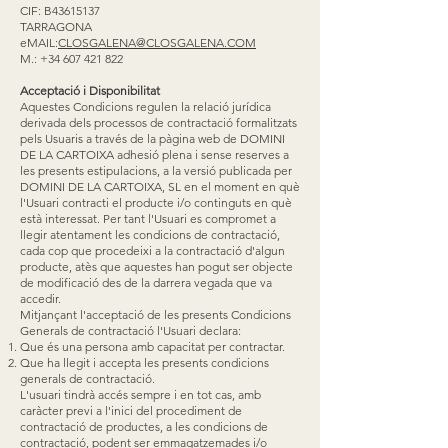
CIF: B43615137
TARRAGONA
eMAIL:
CLOSGALENA@CLOSGALENA.COM
M.:
+34 607 421 822
Acceptació i Disponibilitat
Aquestes Condicions regulen la relació jurídica
derivada dels processos de contractació formalitzats
pels Usuaris a través de la pàgina web de DOMINI
DE LA CARTOIXA adhesió plena i sense reserves a
les presents estipulacions, a la versió publicada per
DOMINI DE LA CARTOIXA, SL en el moment en què
l'Usuari contracti el producte i/o continguts en què
està interessat. Per tant l'Usuari es compromet a
llegir atentament les condicions de contractació,
cada cop que procedeixi a la contractació d'algun
producte, atès que aquestes han pogut ser objecte
de modificació des de la darrera vegada que va
accedir.
Mitjançant l'acceptació de les presents Condicions
Generals de contractació l'Usuari declara:
Que és una persona amb capacitat per contractar.
Que ha llegit i accepta les presents condicions
generals de contractació.
L'usuari tindrà accés sempre i en tot cas, amb
caràcter previ a l'inici del procediment de
contractació de productes, a les condicions de
contractació, podent ser emmagatzemades i/o