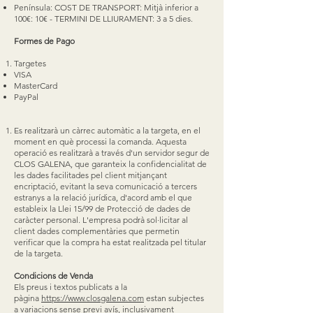
Península: COST DE TRANSPORT: Mitjà inferior a
100€: 10€ - TERMINI DE LLIURAMENT: 3 a 5 dies.
Formes de Pago
Targetes
VISA
MasterCard
PayPal
Es realitzarà un càrrec automàtic a la targeta, en el
moment en què processi la comanda. Aquesta
operació es realitzarà a través d'un servidor segur de
CLOS GALENA, que garanteix la confidencialitat de
les dades facilitades pel client mitjançant
encriptació, evitant la seva comunicació a tercers
estranys a la relació jurídica, d'acord amb el que
estableix la Llei 15/99 de Protecció de dades de
caràcter personal. L'empresa podrà sol·licitar al
client dades complementàries que permetin
verificar que la compra ha estat realitzada pel titular
de la targeta.
Condicions de Venda
Els preus i textos publicats a la
pàgina
https://www.closgalena.com
estan subjectes
a variacions sense previ avís, inclusivament