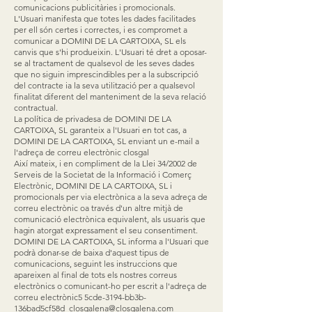
comunicacions publicitàries i promocionals.
L'Usuari manifesta que totes les dades facilitades
per ell són certes i correctes, i es compromet a
comunicar a DOMINI DE LA CARTOIXA, SL els
canvis que s'hi produeixin. L'Usuari té dret a oposar-
se al tractament de qualsevol de les seves dades
que no siguin imprescindibles per a la subscripció
del contracte ia la seva utilització per a qualsevol
finalitat diferent del manteniment de la seva relació
contractual.
La política de privadesa de DOMINI DE LA
CARTOIXA, SL garanteix a l'Usuari en tot cas, a
DOMINI DE LA CARTOIXA, SL enviant un e-mail a
l'adreça de correu electrònic closgal
Així mateix, i en compliment de la Llei 34/2002 de
Serveis de la Societat de la Informació i Comerç
Electrònic, DOMINI DE LA CARTOIXA, SL i
promocionals per via electrònica a la seva adreça de
correu electrònic oa través d'un altre mitjà de
comunicació electrònica equivalent, als usuaris que
hagin atorgat expressament el seu consentiment.
DOMINI DE LA CARTOIXA, SL informa a l'Usuari que
podrà donar-se de baixa d'aquest tipus de
comunicacions, seguint les instruccions que
apareixen al final de tots els nostres correus
electrònics o comunicant-ho per escrit a l'adreça de
correu electrònic5
5cde-3194-bb3b-
136bad5cf58d_closgalena@closgalena.com