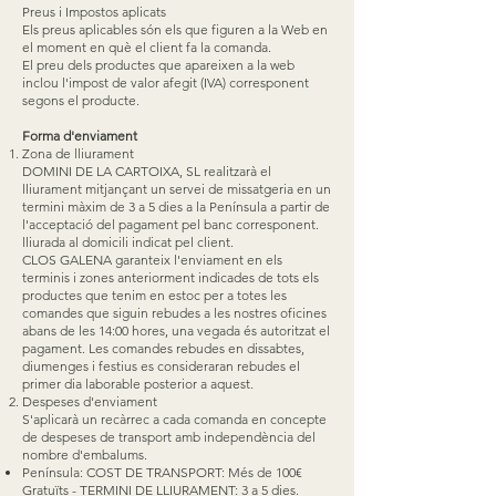
Preus i Impostos aplicats
Els preus aplicables són els que figuren a la Web en
el moment en què el client fa la comanda.
El preu dels productes que apareixen a la web
inclou l'impost de valor afegit (IVA) corresponent
segons el producte.
Forma d'enviament
Zona de lliurament
DOMINI DE LA CARTOIXA, SL realitzarà el
lliurament mitjançant un servei de missatgeria en un
termini màxim de 3 a 5 dies a la Península a partir de
l'acceptació del pagament pel banc corresponent.
lliurada al domicili indicat pel client.
CLOS GALENA garanteix l'enviament en els
terminis i zones anteriorment indicades de tots els
productes que tenim en estoc per a totes les
comandes que siguin rebudes a les nostres oficines
abans de les 14:00 hores, una vegada és autoritzat el
pagament. Les comandes rebudes en dissabtes,
diumenges i festius es consideraran rebudes el
primer dia laborable posterior a aquest.
Despeses d'enviament
S'aplicarà un recàrrec a cada comanda en concepte
de despeses de transport amb independència del
nombre d'embalums.
Península: COST DE TRANSPORT: Més de 100€
Gratuïts - TERMINI DE LLIURAMENT: 3 a 5 dies.