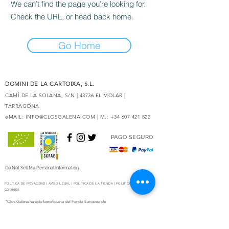
We can’t find the page you’re looking for.
Check the URL, or head back home.
Go Home
DOMINI DE LA CARTOIXA, S.L.
CAMÍ DE LA SOLANA, S/N | 43736 EL MOLAR |
TARRAGONA
eMAIL:
INFO@CLOSGALENA.COM
| M.:
+34 607 421 822
PAGO SEGURO
Do Not Sell My Personal Information
POLÍTICA DE PRIVACIDAD
|
AVISO LEGAL
|
POLÍTICA DE LA TIENDA
|
POLÍTICA DE
COOKIES
“Clos Galena ha sido beneficiaria del Fondo Europeo de
Desarrollo Regional cuyo objetivo es mejorar la
competitividad de las Pymes y gracias al cual ha puesto en
marcha un Plan de Marketing Digital Internacional con el
objetivo de mejorar su posicionamiento online en mercados
exteriores durante el año 2020. Para ello ha contado con el