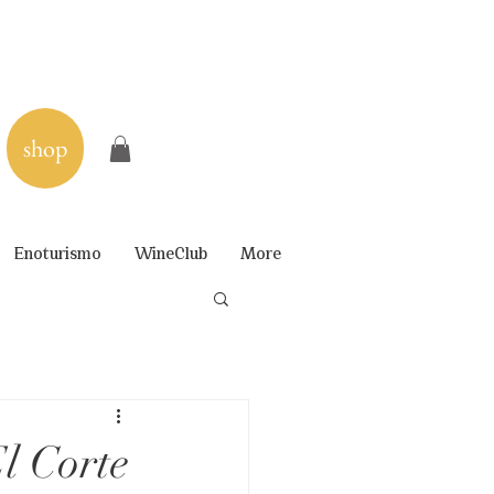
shop
Enoturismo
WineClub
More
l Corte