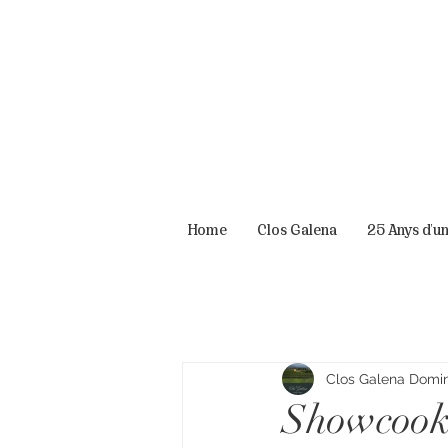
Home
Clos Galena
25 Anys d'u
Clos Galena Domini
Showcooki