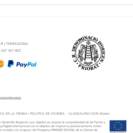
La esencia del Priorat,
Secre
rediseñada
con 9
LAR | TARRAGONA
4 607 421 822
rsonal Information
ICA DE LA TIENDA
|
POLÍTICA DE COOKIES
CLOSGALENA.COM ©2020​​
 Desarrollo Regional cuyo objetivo es mejorar la competitividad de las Pymes y
g Digital Internacional con el objetivo de mejorar su posicionamiento online
o ha contado con el apoyo del Programa XPANDE DIGITAL de la Cámara de