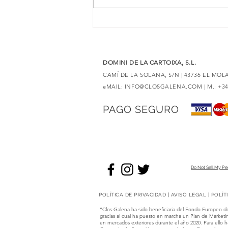
6 vinos tintos con merlot para
descubrir elaboraciones únicas
DOMINI DE LA CARTOIXA, S.L.
CAMÍ DE LA SOLANA, S/N | 43736 EL MO
eMAIL:
INFO@CLOSGALENA.COM
| M.: +3
PAGO SEGURO
Do Not Sell My Pe
POLÍTICA DE PRIVACIDAD
|
AVISO LEGAL
|
POLÍT
“Clos Galena ha sido beneficiaria del Fondo Europeo de
gracias al cual ha puesto en marcha un Plan de Marketin
en mercados exteriores durante el año 2020. Para ell