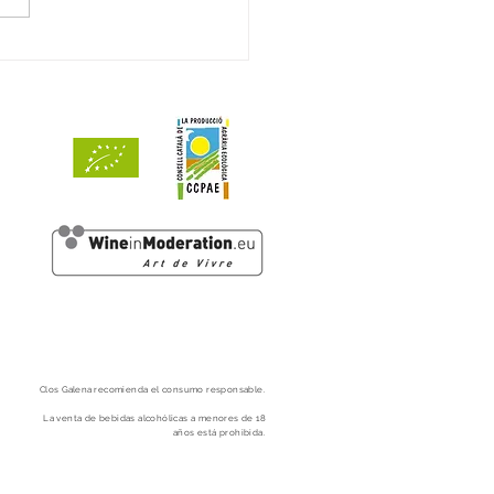
ts de Mar 2024 reconocido
3 puntos por Decanter
Clos
Galena
recomienda el consumo responsable.
La venta de bebidas alcohólicas a menores
de 18
años está prohibida.