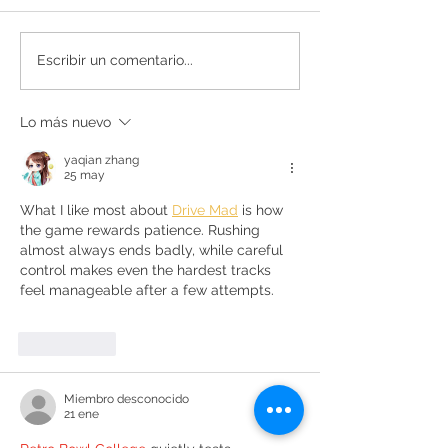
Secrets de Mar 2024
Vinos con arte: 10
Escribir un comentario...
reconocido con 93 puntos
que también entra
por Decanter
ojos
Lo más nuevo
yaqian zhang
25 may
What I like most about 
Drive Mad
 is how 
the game rewards patience. Rushing 
almost always ends badly, while careful 
control makes even the hardest tracks 
feel manageable after a few attempts.
Me gusta
Miembro desconocido
21 ene