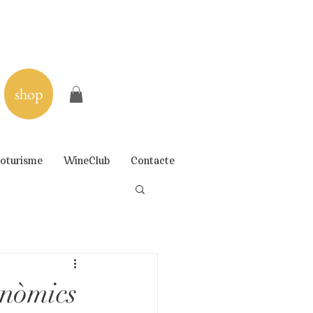
shop
oturisme
WineClub
Contacte
onòmics