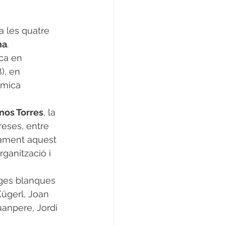
 a les quatre 
na
.
), en 
òmica 
os Torres
, la 
ses, entre     
ivament aquest 
ganització i 
rges blanques 
ügerl, Joan     
uanpere, Jordi 