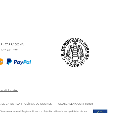
L'essència del Priorat,
Secre
redissenyada
amb 
LAR | TARRAGONA
4 607 421 822
rsonal Information
CA DE LA BOTIGA | POLÍTICA DE COOKIES
CLOSGALENA.COM ©2020​​
Desenvolupament Regional té com a objectiu millorar la competitivitat de les