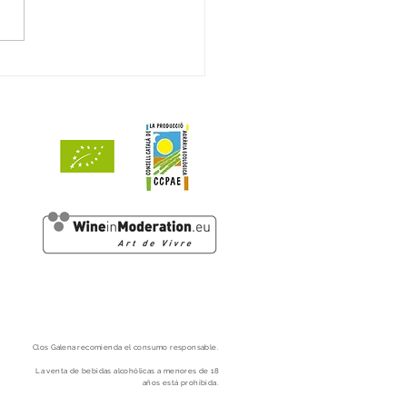
ts de Mar 2024 reconegut
93 punts per Decanter
Clos
Galena
recomienda el consumo responsable.
La venta de bebidas alcohólicas a menores
de 18
años está prohibida.