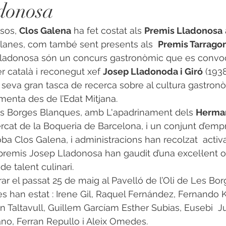
donosa
sos, 
Clos Galena
 ha fet costat als 
Premis Lladonosa
lanes, com també sent presents als  
Premis Tarrago
 català i reconegut xef 
Josep Lladonoda i Giró
 (1938
seva gran tasca de recerca sobre al cultura gastron
enta des de l’Edat Mitjana. 
es Borges Blanques, amb L'apadrinament dels 
Herman
rcat de la Boqueria de Barcelona, i un conjunt d’empre
 troba Clos Galena, i administracions han recolzat  act
remis Josep Lladonosa han gaudit d’una excel·lent or
de talent culinari.
rar el passat 25 de maig al Pavelló de l’Oli de Les Bo
istes han estat : Irene Gil, Raquel Fernández, Fernando K
an Taltavull, Guillem Garcíam Esther Subias, Eusebi  J
no, Ferran Repullo i Aleix Omedes.