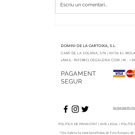
Escriu un comentari...
6 vins negres amb merlot per
descobrir elaboracions úniques
DOMINI DE LA CARTOIXA, S.L.
CAMÍ DE LA SOLANA, S/N | 43736 EL MO
eMAIL:
INFO@CLOSGALENA.COM
| M.: +3
PAGAMENT
SEGUR
Do Not Sell My Pe
POLÍTICA DE PRIVACITAT | AVÍS LEGAL | POLÍTI
"Clos Galena ha estat beneficiària de Fons Europeu de 