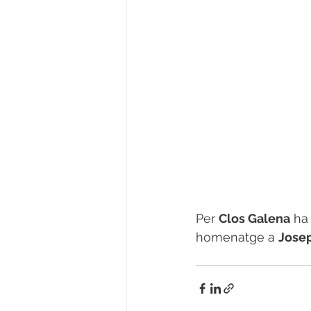
Per 
Clos Galena
 ha
homenatge a 
Jose