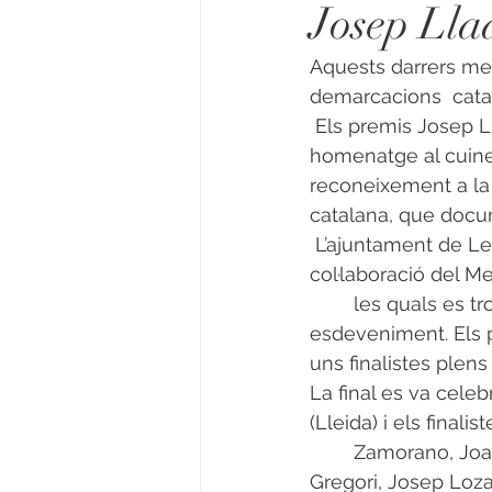
Josep Lla
Aquests darrers me
demarcacions  cata
 Els premis Josep Lladonosa són un concurs gastronòmic que es convoca en 
homenatge al cuiner
reconeixement a la 
catalana, que docum
 L’ajuntament de L
col·laboració del Me
        les quals es
esdeveniment. Els p
uns finalistes plens 
La final es va celeb
(Lleida) i els final
        Zamorano, Jo
Gregori, Josep Loza