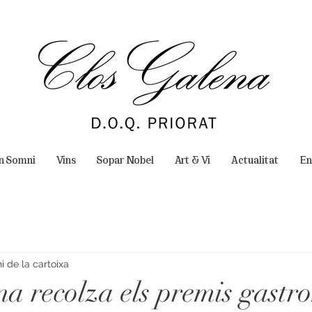
un Somni
Vins
Sopar Nobel
Art & Vi
Actualitat
En
 de la cartoixa
na recolza els premis gastr