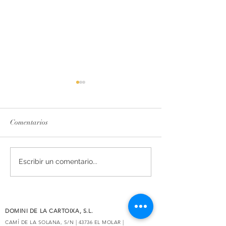
Comentarios
La esencia del Priorat,
Secrets de Mar 2
Escribir un comentario...
rediseñada
reconocido con 93
por Decanter
DOMINI DE LA CARTOIXA, S.L.
CAMÍ DE LA SOLANA, S/N | 43736 EL MOLAR |